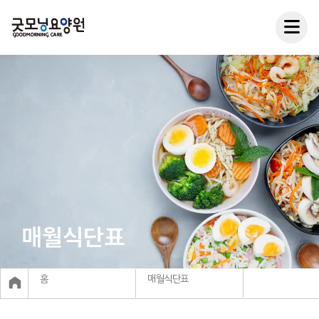
매월식단표
홈
매월식단표